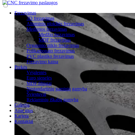
Frezavimas
3D frezavimas
Aliuminio plokštės frezavimas
Medienos frezavimas
Medžio frezavimas
MDF frezavimas
Organinio stiklo frezavimas
Polikarbonato frezavimas
PVC plastiko frezavimas
Frezavimo kaina
Prekės
Vėjalentės
Euro sienelės
MDF filingai
Nestandartinių gaminių gamyba
Šviestuvai
Reklaminių iškabų gamyba
Galerija
Apie mus
Karjera
Kontaktai