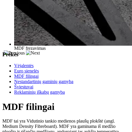
MDF frezavimas
Prekės
Vėjalentės
Euro sienelės
MDF filingai
Nestandartinių gaminių gamyba
Šviestuvai
Reklaminių iškabų gamyba
MDF filingai
MDF tai yra Vidutinio tankio medienos plaušų plokštė (angl.
Medium Density Fibreboard). MDF yra gaminama iš medžio
pluošto ir rišančių medžiagų, apdorojant jas aukšta temperatūra,