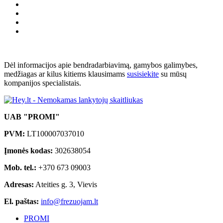
Dėl informacijos apie bendradarbiavimą, gamybos galimybes,
medžiagas ar kilus kitiems klausimams
susisiekite
su mūsų
kompanijos specialistais.
UAB "PROMI"
PVM:
LT100007037010
Įmonės kodas:
302638054
Mob. tel.:
+370 673 09003
Adresas:
Ateities g. 3, Vievis
El. paštas:
info@frezuojam.lt
PROMI