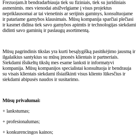
Frezuojam.lt bendradarbiauja tiek su fiziniais, tiek su juridiniais
asmenimis. mes vienodai atsižvelgiame į visus projektus
nepriklausomai ar tai vienetinis ar serijinis gaminys, konsultuojame
ir patariame gamybos klausimais. Mūsų kompanija sparčiai plečiasi
ir kasmet didina tiek savo gamybos apimtis ir technologijas siekdami
didinti savo gaminių ir paslaugų asortimentą.
Mūsų pagrindinis tikslas yra kurti besąlygišką pasitikėjimo jausmą ir
ilgalaikius santykius su mūsų įmonės klientais ir partneriais.
Siekdami išsikeltų tikslų mes esame lanksti ir informatyvi
kompanija. Mūsų kompanijos specialistai konsultuoja ir bendrauja
su visais klientais siekdami išsiaiškinti visus kliento lūkesčius ir
siekdami abipusės naudos ir susitarimo.
Mūsų privalumai:
+ lankstumas;
+ profesionalumas;
+ konkurencingos kainos;