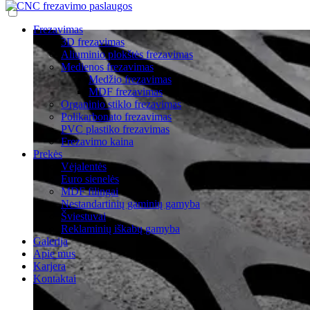
Frezavimas
3D frezavimas
Aliuminio plokštės frezavimas
Medienos frezavimas
Medžio frezavimas
MDF frezavimas
Organinio stiklo frezavimas
Polikarbonato frezavimas
PVC plastiko frezavimas
Frezavimo kaina
Prekės
Vėjalentės
Euro sienelės
MDF filingai
Nestandartinių gaminių gamyba
Šviestuvai
Reklaminių iškabų gamyba
Galerija
Apie mus
Karjera
Kontaktai