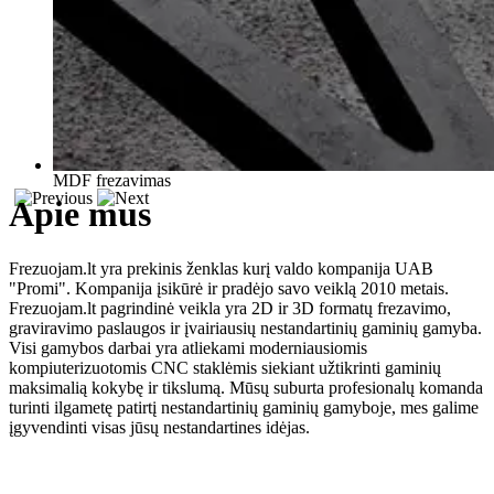
MDF frezavimas
Apie mus
Frezuojam.lt yra prekinis ženklas kurį valdo kompanija UAB
"Promi". Kompanija įsikūrė ir pradėjo savo veiklą 2010 metais.
Frezuojam.lt pagrindinė veikla yra 2D ir 3D formatų frezavimo,
graviravimo paslaugos ir įvairiausių nestandartinių gaminių gamyba.
Visi gamybos darbai yra atliekami moderniausiomis
kompiuterizuotomis CNC staklėmis siekiant užtikrinti gaminių
maksimalią kokybę ir tikslumą. Mūsų suburta profesionalų komanda
turinti ilgametę patirtį nestandartinių gaminių gamyboje, mes galime
įgyvendinti visas jūsų nestandartines idėjas.